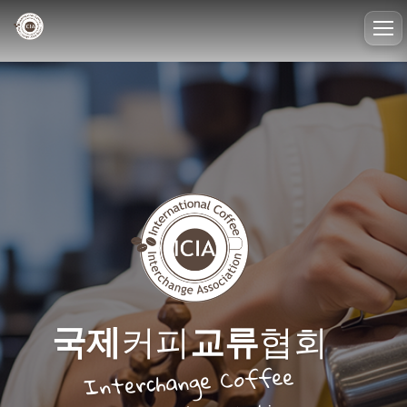
To
nav
국제
커피
교류
협회
Interchange Coffee