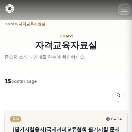
To
nav
Home
/
자격교육자료실
Board
자격교육자료실
중요한 소식과 안내를 한눈에 확인하세요.
15
posts
1 page
04-14
공지
[필기시험응시]국제커피교류협회 필기시험 문제